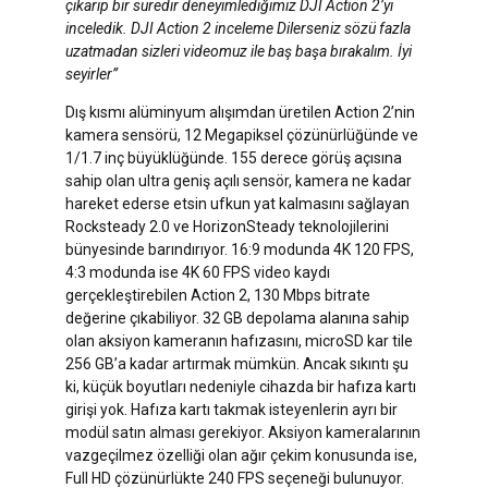
çıkarıp bir süredir deneyimlediğimiz DJI Action 2’yi
inceledik. DJI Action 2 inceleme Dilerseniz sözü fazla
uzatmadan sizleri videomuz ile baş başa bırakalım. İyi
seyirler”
Dış kısmı alüminyum alışımdan üretilen Action 2’nin
kamera sensörü, 12 Megapiksel çözünürlüğünde ve
1/1.7 inç büyüklüğünde. 155 derece görüş açısına
sahip olan ultra geniş açılı sensör, kamera ne kadar
hareket ederse etsin ufkun yat kalmasını sağlayan
Rocksteady 2.0 ve HorizonSteady teknolojilerini
bünyesinde barındırıyor. 16:9 modunda 4K 120 FPS,
4:3 modunda ise 4K 60 FPS video kaydı
gerçekleştirebilen Action 2, 130 Mbps bitrate
değerine çıkabiliyor. 32 GB depolama alanına sahip
olan aksiyon kameranın hafızasını, microSD kar tile
256 GB’a kadar artırmak mümkün. Ancak sıkıntı şu
ki, küçük boyutları nedeniyle cihazda bir hafıza kartı
girişi yok. Hafıza kartı takmak isteyenlerin ayrı bir
modül satın alması gerekiyor. Aksiyon kameralarının
vazgeçilmez özelliği olan ağır çekim konusunda ise,
Full HD çözünürlükte 240 FPS seçeneği bulunuyor.