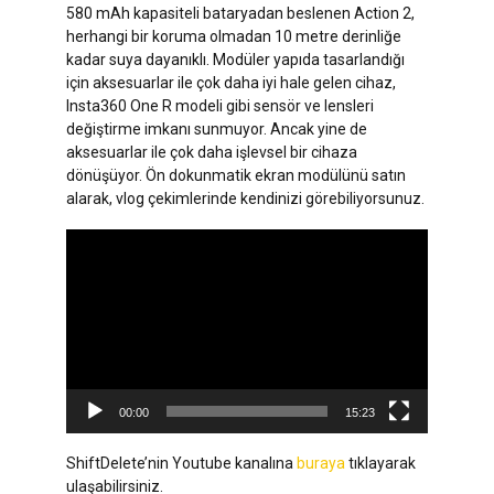
580 mAh kapasiteli bataryadan beslenen Action 2,
herhangi bir koruma olmadan 10 metre derinliğe
kadar suya dayanıklı. Modüler yapıda tasarlandığı
için aksesuarlar ile çok daha iyi hale gelen cihaz,
Insta360 One R modeli gibi sensör ve lensleri
değiştirme imkanı sunmuyor. Ancak yine de
aksesuarlar ile çok daha işlevsel bir cihaza
dönüşüyor. Ön dokunmatik ekran modülünü satın
alarak, vlog çekimlerinde kendinizi görebiliyorsunuz.
Video
oynatıcı
00:00
15:23
ShiftDelete’nin Youtube kanalına
buraya
tıklayarak
ulaşabilirsiniz.