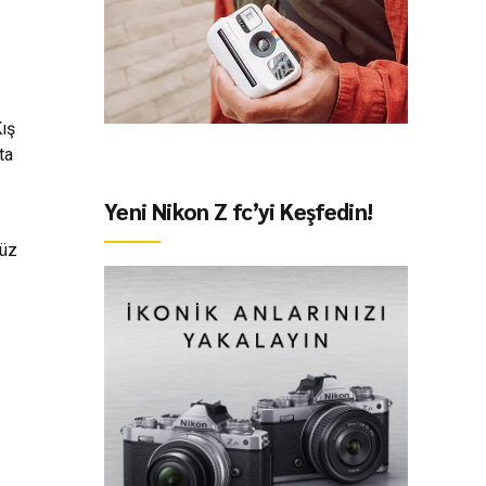
Kış
ta
Yeni Nikon Z fc’yi Keşfedin!
düz