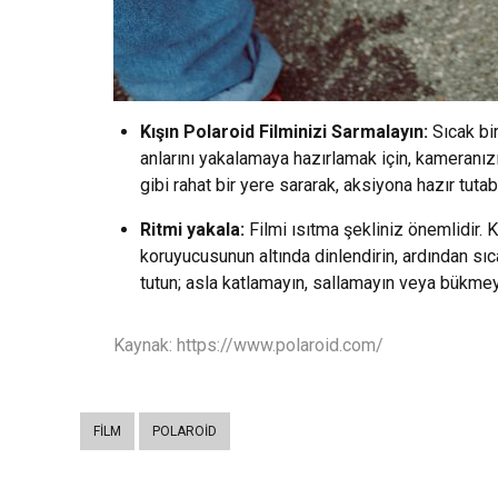
Kışın Polaroid Filminizi Sarmalayın:
Sıcak bi
anlarını yakalamaya hazırlamak için, kameranızı
gibi rahat bir yere sararak, aksiyona hazır tutabi
Ritmi yakala:
Filmi ısıtma şekliniz önemlidir. 
koruyucusunun altında dinlendirin, ardından sıc
tutun; asla katlamayın, sallamayın veya bükmeyin.
Kaynak: https://www.polaroid.com/
FILM
POLAROID