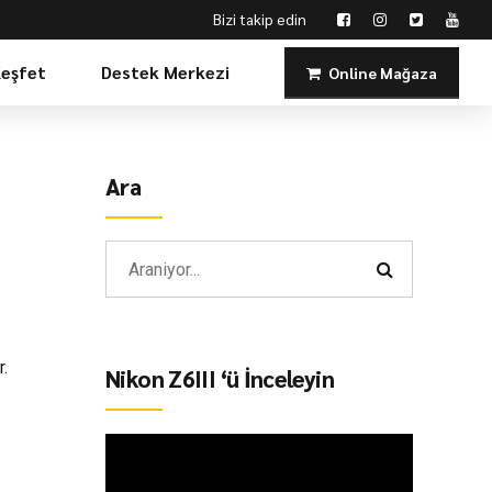
Bizi takip edin
Keşfet
Destek Merkezi
Online Mağaza
Ara
r.
Nikon Z6III ‘ü İnceleyin