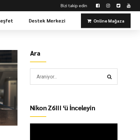
Bizi takip edin
Keşfet
Destek Merkezi
Online Mağaza
Ara
Nikon Z6III ‘ü İnceleyin