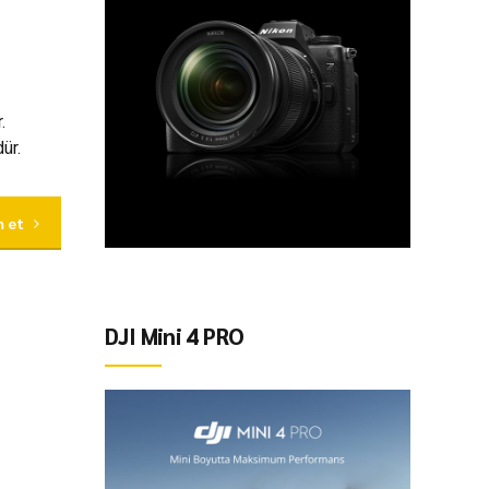
.
ür.
 et
DJI Mini 4 PRO