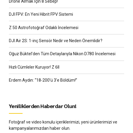
Drone Almak İçin 8 Sebep!
DJI FPV: En Yeni Hibrit FPV Sistemi
Z 50 Astrofotoğraf Odaklı İncelemesi
DJI Air 2S: 1-inç Sensör Nedir ve Neden Önemlidir?
Oğuz Büktel’den Tüm Detaylarıyla Nikon D780 İncelemesi
Hızlı Cümleler Kuruyor! Z 6II
Erdem Aydın: “18-200’ü 3’e Böldüm!”
Yeniliklerden Haberdar Olun!
Fotoğraf ve video konulu içeriklerimizi, yeni ürünlerimizi ve
kampanyalarımızdan haber olun.