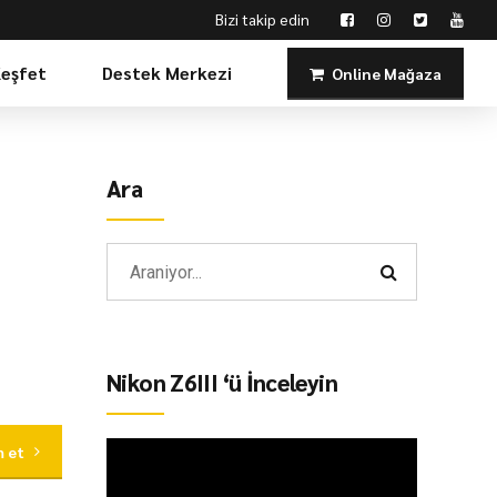
Bizi takip edin
Keşfet
Destek Merkezi
Online Mağaza
Ara
Nikon Z6III ‘ü İnceleyin
 et