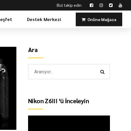
Bizi takip edin
Keşfet
Destek Merkezi
Online Mağaza
Ara
Nikon Z6III ‘ü İnceleyin