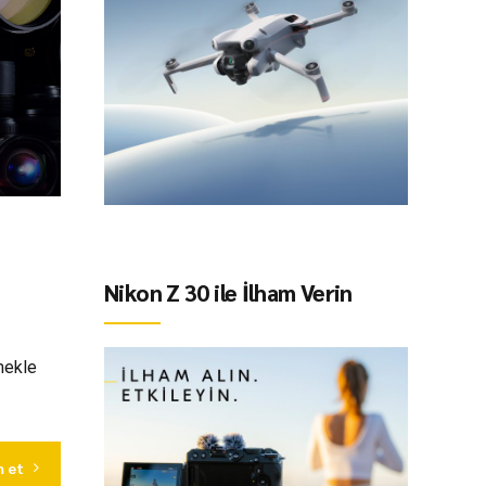
Nikon Z 30 ile İlham Verin
tmekle
 et