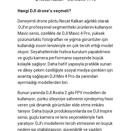
Hangi DJI drone’u seçmeli?
Deneyimli drone pilotu Necat Kalkan ağırlıklı olarak
DJI’ın profesyonel segmentteki ürünlerini kullanıyor.
Mavic serisi, özellikle de DJI Mavic 4 Pro, yüksek
çözünürlüklü fotoğrafları ve yığma görüntüler için
kullandığı zoom lensleriyle en çok tercih ettiği model
oluyor. Seyahatlerinde hızlıca kurulum yapabilmesi
ve güçlü kamera performansı sayesinde büyük
kolaylık sağlıyor. Daha hafif yapısıyla pratiklik sunan
ve dikey çekim özelliğiyle sosyal medya içerikleri için
avantaj sağlayan DJI Mini 4 Pro da yanından
ayırmadığı modellerden biri.
Bunun yanında DJI Avata 2 gibi FPV modelleri de
kullanıyor; çünkü izleyiciye sahnenin içindeymiş hissi
veren çok dinamik görüntüler elde etme imkânı
tanıyor. Daha büyük prodüksiyonlarda ise DJI Inspire
serisi, güçlü kamera ve lens seçenekleriyle fark
yaratıyor. DJI’ı modellerini tercih etmesinin en büyük
nedeni ise stabilizasyon, güvenilirlik ve yazılım