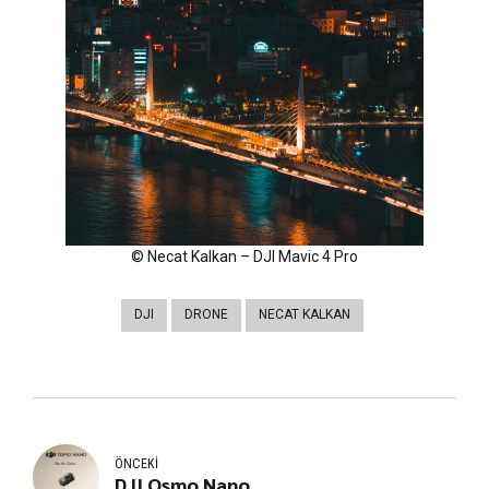
© Necat Kalkan – DJI Mavic 4 Pro
DJI
DRONE
NECAT KALKAN
ÖNCEKI
DJI Osmo Nano