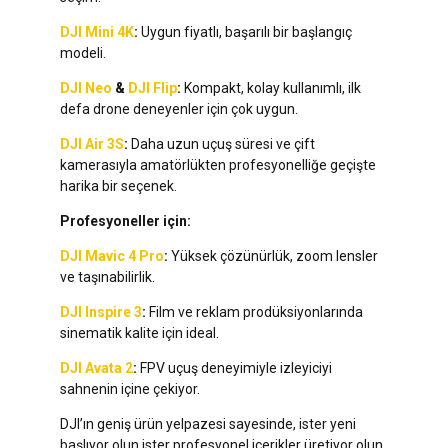
DJI Mini 4K
:
Uygun fiyatlı, başarılı bir başlangıç
modeli.
DJI Neo
&
DJI Flip
:
Kompakt, kolay kullanımlı, ilk
defa drone deneyenler için çok uygun.
DJI Air 3S
:
Daha uzun uçuş süresi ve çift
kamerasıyla amatörlükten profesyonelliğe geçişte
harika bir seçenek.
Profesyoneller için:
DJI Mavic 4 Pro
:
Yüksek çözünürlük, zoom lensler
ve taşınabilirlik.
DJI Inspire 3
:
Film ve reklam prodüksiyonlarında
sinematik kalite için ideal.
DJI Avata 2
:
FPV uçuş deneyimiyle izleyiciyi
sahnenin içine çekiyor.
DJI’ın geniş ürün yelpazesi sayesinde, ister yeni
başlıyor olun ister profesyonel içerikler üretiyor olun,