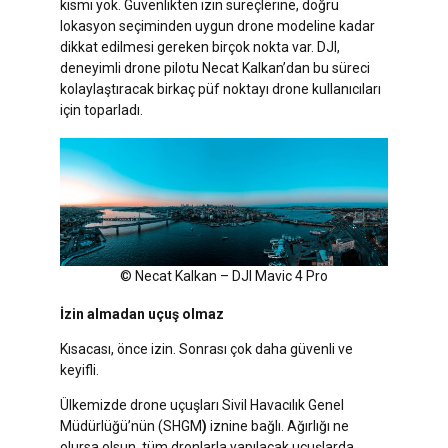
kısmı yok. Güvenlikten izin süreçlerine, doğru
lokasyon seçiminden uygun drone modeline kadar
dikkat edilmesi gereken birçok nokta var. DJI,
deneyimli drone pilotu Necat Kalkan’dan bu süreci
kolaylaştıracak birkaç püf noktayı drone kullanıcıları
için toparladı.
© Necat Kalkan – DJI Mavic 4 Pro
İzin almadan uçuş olmaz
Kısacası, önce izin. Sonrası çok daha güvenli ve
keyifli.
Ülkemizde drone uçuşları Sivil Havacılık Genel
Müdürlüğü’nün (SHGM
)
iznine bağlı. Ağırlığı ne
olursa olsun, tüm dronlarla yapılacak uçuşlarda