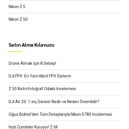
Nikon Z 5
Nikon Z 50
Satın Alma Kılavuzu
Drone Almak İçin 8 Sebep!
DJI FPV: En Yeni Hibrit FPV Sistemi
Z 50 Astrofotoğraf Odaklı İncelemesi
DJI Air 2S: 1-inç Sensör Nedir ve Neden Önemlidir?
Oğuz Büktel’den Tüm Detaylarıyla Nikon D780 İncelemesi
Hızlı Cümleler Kuruyor! Z 6II