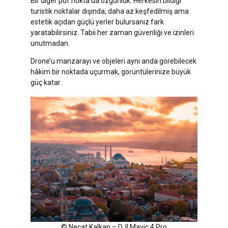
Bir diğer püf nokta da özgünlük. Herkesin bildiği
turistik noktalar dışında, daha az keşfedilmiş ama
estetik açıdan güçlü yerler bulursanız fark
yaratabilirsiniz. Tabii her zaman güvenliği ve izinleri
unutmadan.
Drone’u manzarayı ve objeleri aynı anda görebilecek
hâkim bir noktada uçurmak, görüntülerinize büyük
güç katar.
© Necat Kalkan – DJI Mavic 4 Pro