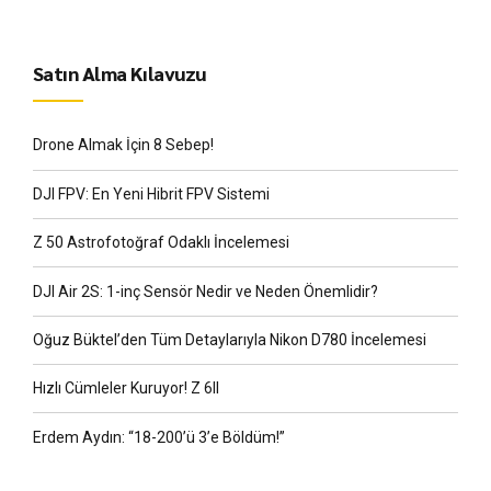
Satın Alma Kılavuzu
Drone Almak İçin 8 Sebep!
DJI FPV: En Yeni Hibrit FPV Sistemi
Z 50 Astrofotoğraf Odaklı İncelemesi
DJI Air 2S: 1-inç Sensör Nedir ve Neden Önemlidir?
Oğuz Büktel’den Tüm Detaylarıyla Nikon D780 İncelemesi
Hızlı Cümleler Kuruyor! Z 6II
Erdem Aydın: “18-200’ü 3’e Böldüm!”